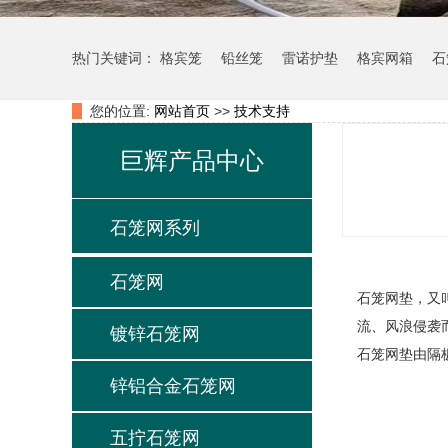
热门关键词：
格宾笼
铅丝笼
雷诺护垫
格宾网箱
石
您的位置:
网站首页
>>
技术支持
巨辉产品中心
石笼网系列
石笼网
石笼网垫，又叫
流、风浪侵袭
镀锌石笼网
石笼网垫由隔
锌铝合金石笼网
五拧石笼网