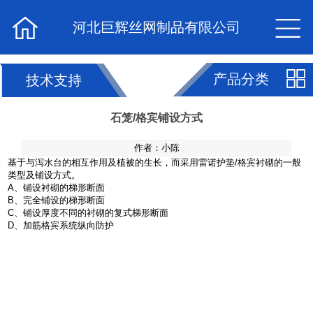


河北巨辉丝网制品有限公司

产品分类
技术支持
石笼/格宾铺设方式
作者：小陈
基于与泻水台的相互作用及植被的生长，而采用雷诺护垫/格宾衬砌的一般
类型及铺设方式。
A、铺设衬砌的梯形断面
B、完全铺设的梯形断面
C、铺设厚度不同的衬砌的复式梯形断面
D、加筋格宾系统纵向防护