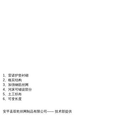
1、雷诺护垫衬砌
2、格宾结构
3、加强钢筋丝网
4、河床可铺设部分
5、土工织布
6、可变长度
安平县双乾丝网制品有限公司—— 技术部提供