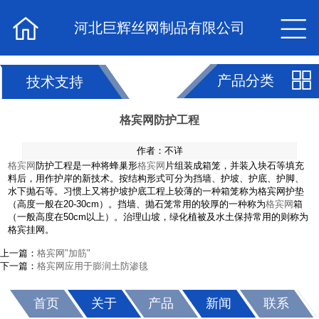


河北巨辉丝网制品有限公司

产品分类
技术支持
格宾网防护工程
作者：不详
格宾网
防护工程是一种将蜂巢形
格宾网
片组装成箱笼，并装入块石等填充
料后，用作护岸的新技术。按结构形式可分为挡墙、护坡、护底、护脚、
水下抛石等。习惯上又将护坡护底工程上较薄的一种箱笼称为格宾网护垫
（高度一般在20-30cm）。挡墙、抛石笼常用的较厚的一种称为
格宾网
箱
（一般高度在50cm以上）。治理山坡，绿化植被及水土保持常用的则称为
格宾挂网。
上一篇：
格宾网"加筋"
下一篇：
格宾网应用于膨润土防渗毯
首页
关于
产品
新闻
联系