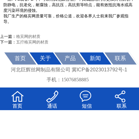
防静电，抗老化，耐腐蚀，高抗压，高抗剪等特点，能有效抵抗海水或高
度污染环境的侵蚀。
我厂生产的格宾网质量可靠，价格公道，欢迎各界人士前来我厂参观指
导。
上一篇：
格宾网的材质
下一篇：
五拧格宾网的材质
首页
关于
产品
新闻
联系
冀ICP备2023013792号-1
河北巨辉丝网制品有限公司
手机：15076858885




首页
通话
短信
联系