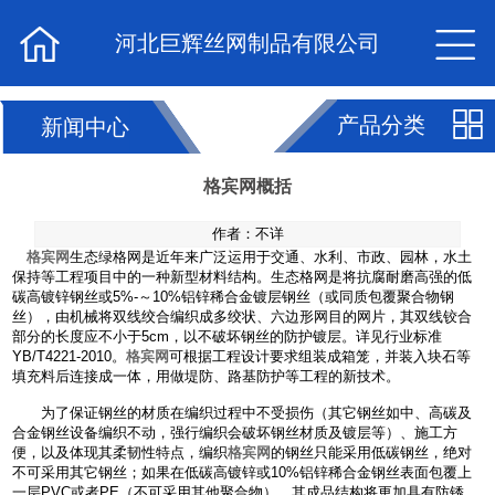


河北巨辉丝网制品有限公司

产品分类
新闻中心
格宾网概括
作者：不详
格宾网
生态绿格网是近年来广泛运用于交通、水利、市政、园林，水土
保持等工程项目中的一种新型材料结构。生态格网是将抗腐耐磨高强的低
碳高镀锌钢丝或5%-～10%铝锌稀合金镀层钢丝（或同质包覆聚合物钢
丝），由机械将双线绞合编织成多绞状、六边形网目的网片，其双线铰合
部分的长度应不小于5cm，以不破坏钢丝的防护镀层。详见行业标准
YB/T4221-2010。
格宾网
可根据工程设计要求组装成箱笼，并装入块石等
填充料后连接成一体，用做堤防、路基防护等工程的新技术。
为了保证钢丝的材质在编织过程中不受损伤（其它钢丝如中、高碳及
合金钢丝设备编织不动，强行编织会破坏钢丝材质及镀层等）、施工方
便，以及体现其柔韧性特点，编织
格宾网
的钢丝只能采用低碳钢丝，绝对
不可采用其它钢丝；如果在低碳高镀锌或10%铝锌稀合金钢丝表面包覆上
一层PVC或者PE（不可采用其他聚合物），其成品结构将更加具有防锈，